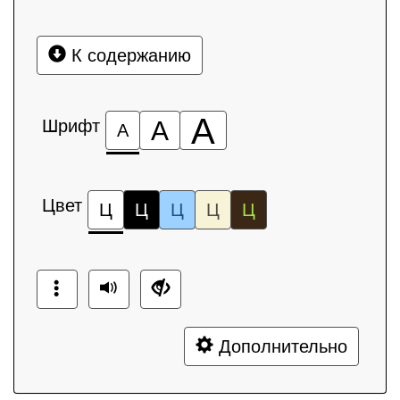
К содержанию
А
Шрифт
А
А
Цвет
Ц
Ц
Ц
Ц
Ц
Дополнительно