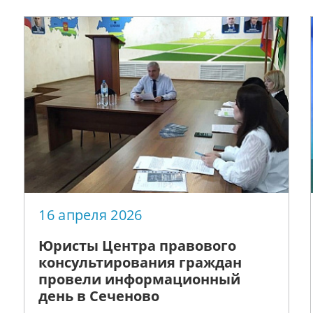
акции по очистке от мусора
берегов водных объектов
«Вода России»
16 апреля 2026
Юристы Центра правового
консультирования граждан
провели информационный
день в Сеченово