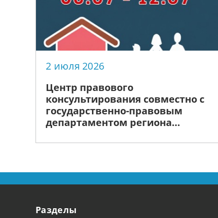
2 июля 2026
Центр правового
консультирования совместно с
государственно-правовым
департаментом региона
анонсируют проведение
«Недели правовой помощи»,
приуроченной ко Дню семьи,
любви и верности
Разделы