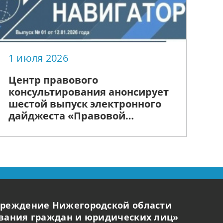
1 июля 2026
Центр правового
консультирования анонсирует
шестой выпуск электронного
дайджеста «Правовой
Навигатор НН» на тему:
«Семья»
чреждение Нижегородской области
ования граждан и юридических лиц»