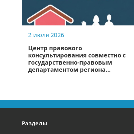
2 июля 2026
Центр правового
консультирования совместно с
государственно-правовым
департаментом региона
анонсируют проведение
«Недели правовой помощи»,
приуроченной ко Дню семьи,
любви и верности
Разделы