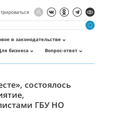
стрироваться
овое в законодательстве
Для бизнеса
Вопрос-ответ
сте», состоялось
иятие,
листами ГБУ НО