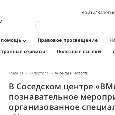
Войти/Зареги
И
 помощь
Правовое просвещение
Н
ктронные сервисы
Полезные ссылки
Главная
—
О портале
—
Анонсы и новости
В Соседском центре «ВМе
познавательное меропр
организованное специа