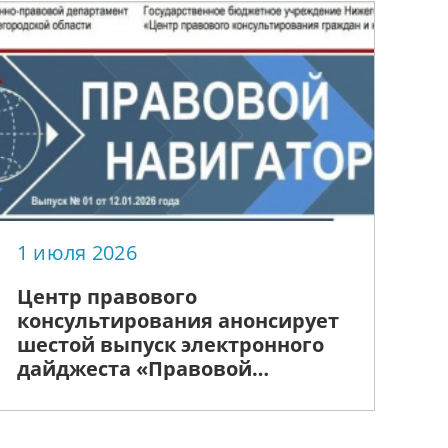
1 июля 2026
Центр правового
консультирования анонсирует
шестой выпуск электронного
дайджеста «Правовой
Навигатор НН» на тему:
«Семья»