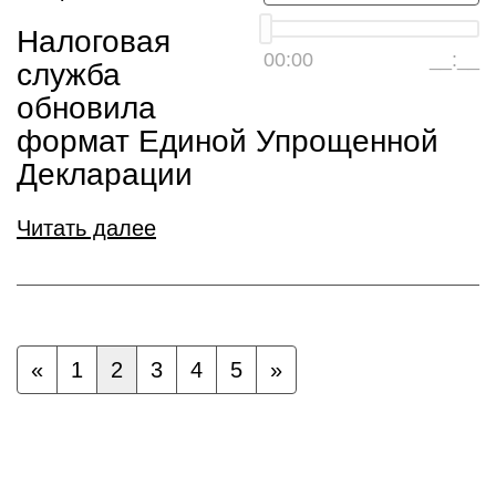
Налоговая
00:00
__:__
служба
обновила
формат Единой Упрощенной
Декларации
Читать далее
«
1
2
3
4
5
»