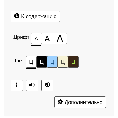
К содержанию
А
Шрифт
А
А
Цвет
Ц
Ц
Ц
Ц
Ц
Дополнительно