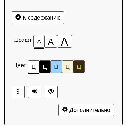
К содержанию
А
Шрифт
А
А
Цвет
Ц
Ц
Ц
Ц
Ц
Дополнительно