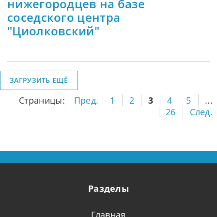
нижегородцев на базе
соседского центра
"Циолковский"
ЗАГРУЗИТЬ ЕЩЁ
Страницы:
Пред.
1
2
3
4
5
...
26
След.
Разделы
Главная