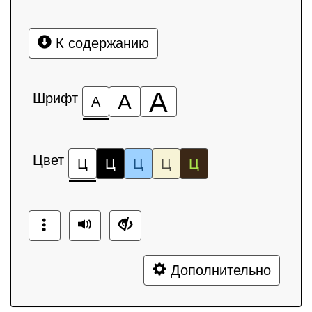
К содержанию
А
Шрифт
А
А
Цвет
Ц
Ц
Ц
Ц
Ц
Дополнительно