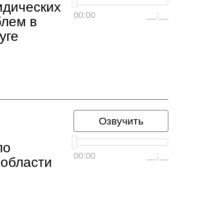
идических
00:00
__:__
блем в
уге
Озвучить
по
00:00
__:__
 области