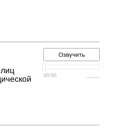
Озвучить
 лиц
00:00
__:__
дической