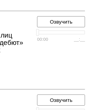
Озвучить
 лиц
00:00
__:__
 дебют»
х
Озвучить