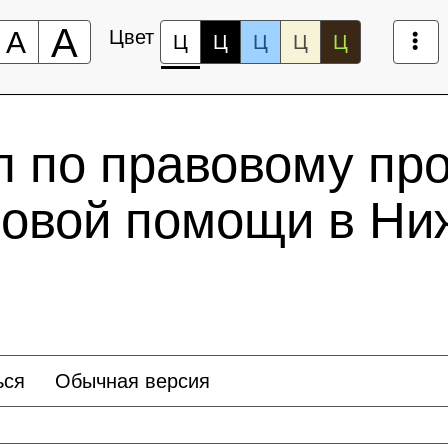
А
А
Цвет
Ц
Ц
Ц
Ц
Ц
л по правовому пр
вовой помощи в Ни
ься
Обычная версия