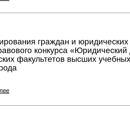
тирования граждан и юридических
равового конкурса «Юридический
ских факультетов высших учебны
рода
алее