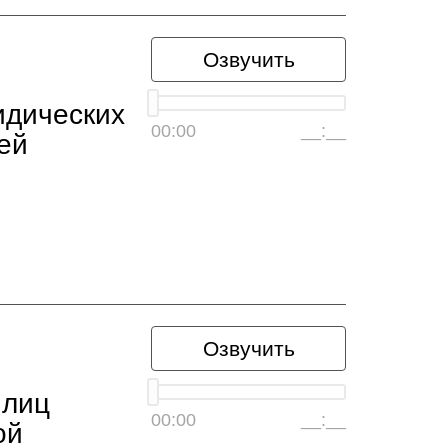
Озвучить
идических
00:00
__:__
ей
Озвучить
 лиц
00:00
__:__
ой