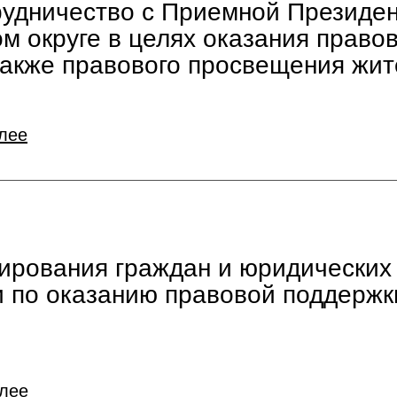
рудничество с Приемной Президе
 округе в целях оказания право
также правового просвещения жит
лее
тирования граждан и юридических
и по оказанию правовой поддержк
алее