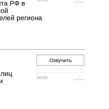
00:00
__:__
нта РФ в
вой
елей региона
Озвучить
 лиц
00:00
__:__
и