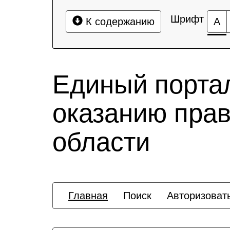
Шрифт
К содержанию
А
Единый порта
оказанию пра
области
Главная
Поиск
Авторизоват