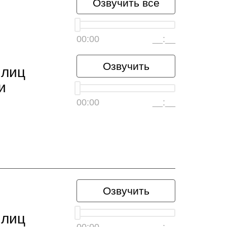
Озвучить всё
00:00
__:__
Озвучить
 лиц
и
00:00
__:__
Озвучить
 лиц