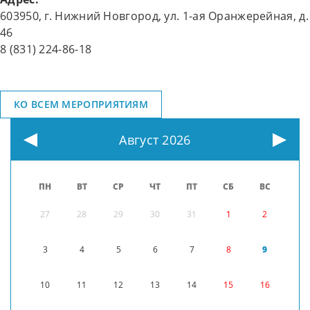
603950, г. Нижний Новгород, ул. 1-ая Оранжерейная, д.
46
8 (831) 224-86-18
КО ВСЕМ МЕРОПРИЯТИЯМ
Август 2026
ПН
ВТ
СР
ЧТ
ПТ
СБ
ВС
27
28
29
30
31
1
2
3
4
5
6
7
8
9
10
11
12
13
14
15
16