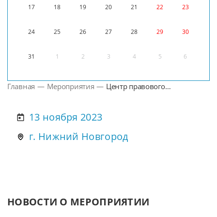
17
18
19
20
21
22
23
24
25
26
27
28
29
30
31
1
2
3
4
5
6
Главная
—
Мероприятия
—
Центр правового
консультирования граждан и
юридических лиц
13 ноября 2023
анонсирует об участии в
акции ко Дню правовой
г. Нижний Новгород
помощи детям
НОВОСТИ О МЕРОПРИЯТИИ