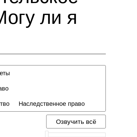
Могу ли я
четы
аво
тво
Наследственное право
Озвучить всё