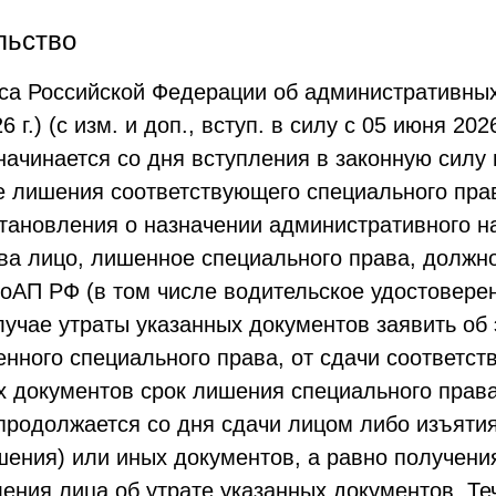
льство
кса Российской Федерации об административны
 г.) (с изм. и доп., вступ. в силу с 05 июня 202
начинается со дня вступления в законную силу
е лишения соответствующего специального прав
становления о назначении административного н
ва лицо, лишенное специального права, должно
 КоАП РФ (в том числе водительское удостовере
лучае утраты указанных документов заявить об 
енного специального права, от сдачи соответс
х документов срок лишения специального права
продолжается со дня сдачи лицом либо изъятия
шения) или иных документов, а равно получени
ления лица об утрате указанных документов. Т