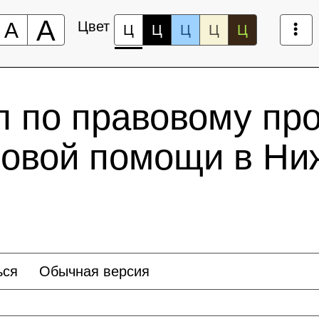
А
А
Цвет
Ц
Ц
Ц
Ц
Ц
л по правовому пр
вовой помощи в Ни
ься
Обычная версия