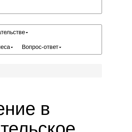
ательстве
неса
Вопрос-ответ
ение в
ительское