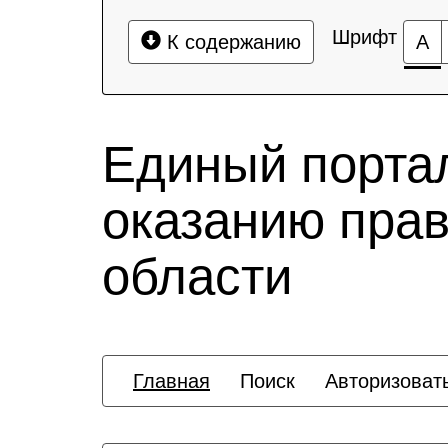
Шрифт
К содержанию
А
Единый порта
оказанию пра
области
Главная
Поиск
Авторизоват