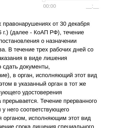
00:00
__:__
х правонарушениях от 30 декабря
6 г.) (далее - КоАП РФ), течение
 постановления о назначении
а. В течение трех рабочих дней со
аказания в виде лишения
 сдать документы,
ние), в орган, исполняющий этот вид
этом в указанный орган в тот же
твующего удостоверения
 прерывается. Течение прерванного
 у него соответствующего
я органом, исполняющим этот вид
ечение срока лишения специального