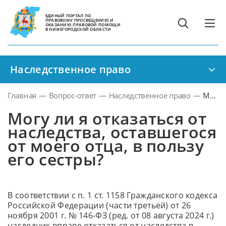
ЕДИНЫЙ ПОРТАЛ ПО
ПРАВОВОМУ ПРОСВЕЩЕНИЮ И
ОКАЗАНИЮ ПРАВОВОЙ ПОМОЩИ
В НИЖЕГОРОДСКОЙ ОБЛАСТИ
Наследственное право
Главная
—
Вопрос-ответ
—
Наследственное право
—
Могу
ли я
Могу ли я отказаться от
отказа
наследства, оставшегося
от
от моего отца, в пользу
наслед
его сестры?
остав
от
моего
отца,
В соответствии с п. 1 ст. 1158 Гражданского кодекса
в
Российской Федерации (части третьей) от 26
польз
ноября 2001 г. № 146-ФЗ (ред. от 08 августа 2024 г.)
его
наследник вправе отказаться от наследства в