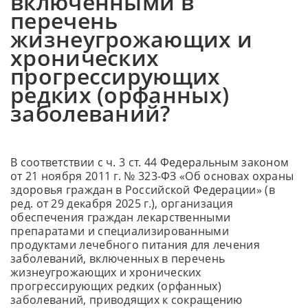
включенными в
лиц,
перечень
страдающ
жизнеугрожающих и
заболеван
хронических
включенн
прогрессирующих
в
редких (орфанных)
перечень
заболеваний?
жизнеугр
и
хроническ
прогресси
В соответствии с ч. 3 ст. 44 Федеральным законом
редких
от 21 ноября 2011 г. № 323-ФЗ «Об основах охраны
(орфанных
здоровья граждан в Российской Федерации» (в
заболеван
ред. от 29 декабря 2025 г.), организация
обеспечения граждан лекарственными
препаратами и специализированными
продуктами лечебного питания для лечения
заболеваний, включенных в перечень
жизнеугрожающих и хронических
прогрессирующих редких (орфанных)
заболеваний, приводящих к сокращению