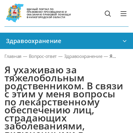
ЕДИНЫЙ ПОРТАЛ ПО
ПРАВОВОМУ ПРОСВЕЩЕНИЮ И
ОКАЗАНИЮ ПРАВОВОЙ ПОМОЩИ
В НИЖЕГОРОДСКОЙ ОБЛАСТИ
Здравоохранение
Главная
—
Вопрос-ответ
—
Здравоохранение
—
Я
ухаживаю
Я ухаживаю за
за
тяжелобольным
тяжелобо
родственником. В связи
родственн
с этим у меня вопросы
В связи с
этим у
по лекарственному
меня
обеспечению лиц,
вопросы
страдающих
по
заболеваниями,
лекарстве
обеспечен