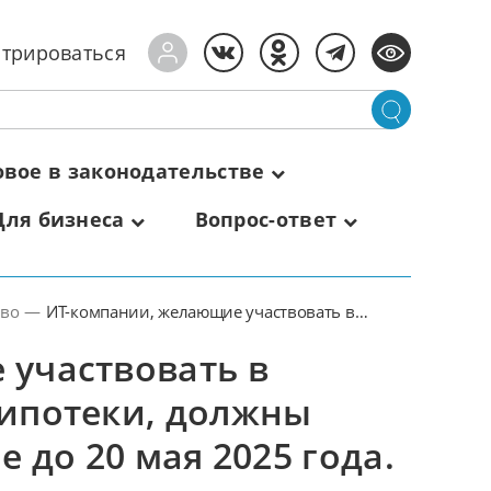
стрироваться
овое в законодательстве
Для бизнеса
Вопрос-ответ
аво
—
ИТ-компании, желающие участвовать в
программе льготной ИТ-ипотеки, должны
 участвовать в
подтвердить свое участие до 20 мая 2025
года.
-ипотеки, должны
 до 20 мая 2025 года.