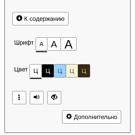
К содержанию
А
Шрифт
А
А
Цвет
Ц
Ц
Ц
Ц
Ц
Дополнительно