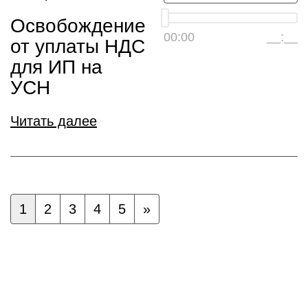
Освобождение
00:00
__:__
от уплаты НДС
для ИП на
УСН
Читать далее
1
2
3
4
5
»