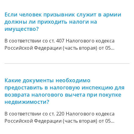
налогом на доходы физических лиц.
Если человек призывник служит в армии
должны ли приходить налоги на
имущество?
В соответствии со ст. 407 Налогового кодекса
Российской Федерации (часть вторая) от 05
августа 2000 г. № 117-ФЗ (ред. от 25 мая 2026 г.)
(далее – НК РФ) военнослужащие, а также
граждане, уволенные с военной службы по
достижении предельного возраста пребывания на
Какие документы необходимо
военной службе, состоянию здоровья или в связи
предоставить в налоговую инспекцию для
с организационно-штатными мероприятиями,
возврата налогового вычета при покупке
имеющие общую продолжительность военной
недвижимости?
службы 20 лет и более, имеют право на налоговую
льготу при уплате налога на имущество
В соответствии со ст. 220 Налогового кодекса
физических лиц. В соответствии с п. п. 1, 2 ст. 2
Российской Федерации (часть вторая) от 05
Федерального закона от 27 мая 1998 г. № 76-ФЗ «О
августа 2000 г. № 117-ФЗ (ред. от 25 мая 2026 г.) ,