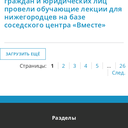
граждан и юридических лиц
провели обучающие лекции для
нижегородцев на базе
соседского центра «Вместе»
ЗАГРУЗИТЬ ЕЩЁ
Страницы:
1
2
3
4
5
...
26
След.
Разделы