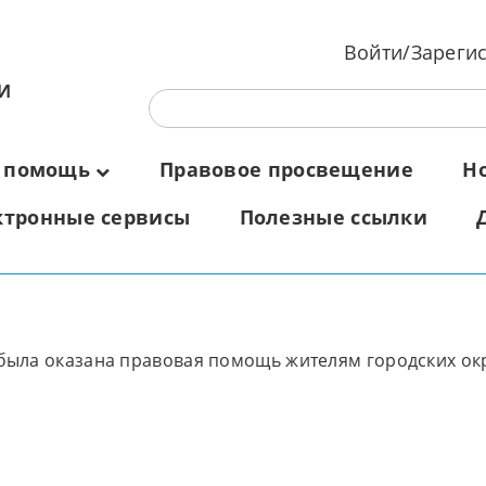
Войти/Зареги
И
 помощь
Правовое просвещение
Н
ктронные сервисы
Полезные ссылки
ла оказана правовая помощь жителям городских округо