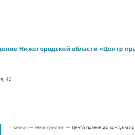
дение Нижегородской области «Центр пр
я, 40
Главная
—
Мероприятия
—
Центр правового консультир
текущей недели по оказани