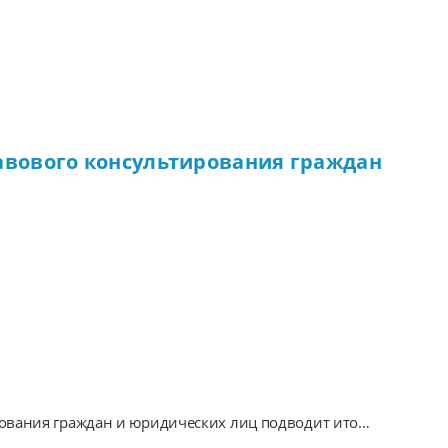
авового консультирования граждан
ования граждан и юридических лиц подводит итоги
ю юридической помощи жителям региона