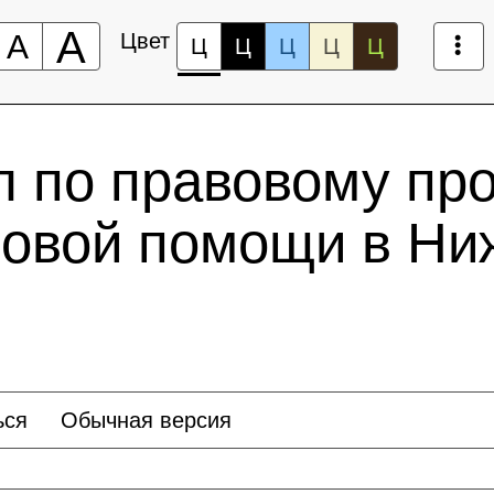
А
А
Цвет
Ц
Ц
Ц
Ц
Ц
л по правовому пр
вовой помощи в Ни
ься
Обычная версия