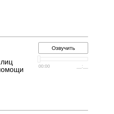
Озвучить
 лиц
00:00
__:__
 помощи