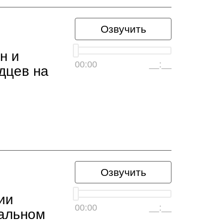
Озвучить
н и
00:00
__:__
дцев на
Озвучить
ии
00:00
__:__
альном