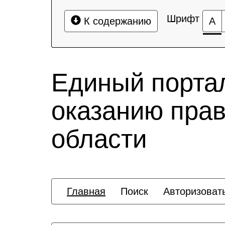
Шрифт
К содержанию
А
Единый порта
оказанию пра
области
Главная
Поиск
Авторизоват