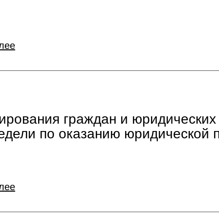
лее
тирования граждан и юридических
недели по оказанию юридической
лее