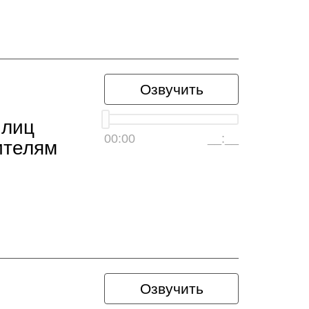
Озвучить
 лиц
00:00
__:__
ителям
Озвучить