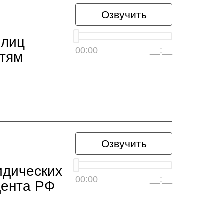
Озвучить
 лиц
00:00
__:__
етям
Озвучить
идических
00:00
__:__
дента РФ