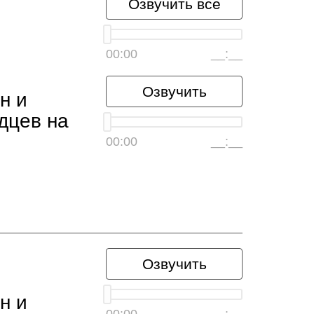
Озвучить всё
00:00
__:__
Озвучить
н и
дцев на
00:00
__:__
Озвучить
н и