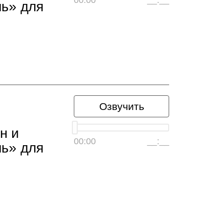
00:00
__:__
ь» для
Озвучить
н и
00:00
__:__
ь» для