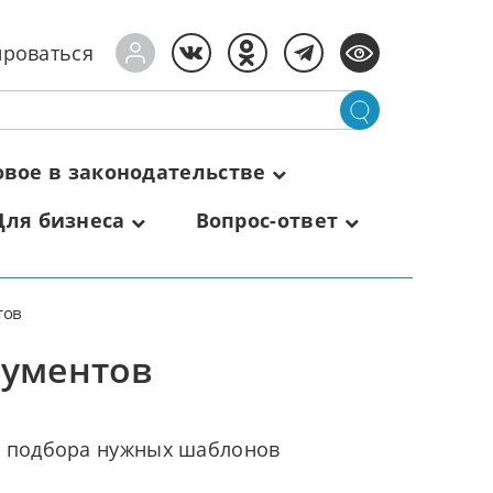
ироваться
овое в законодательстве
Для бизнеса
Вопрос-ответ
тов
кументов
я подбора нужных шаблонов