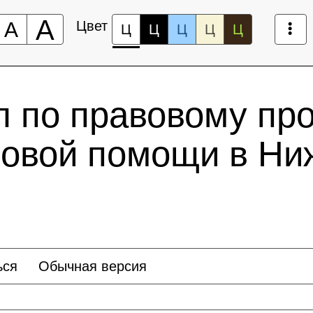
А
А
Цвет
Ц
Ц
Ц
Ц
Ц
л по правовому пр
вовой помощи в Ни
ься
Обычная версия