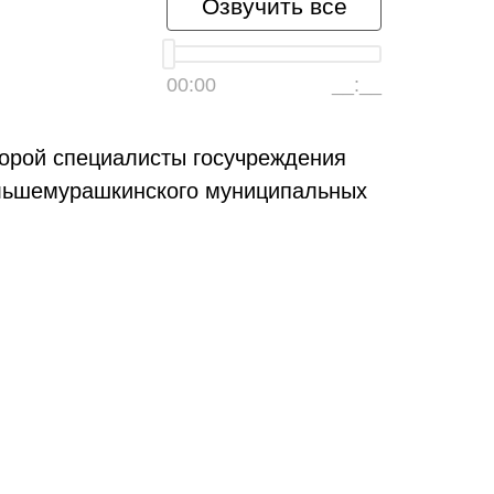
Озвучить всё
00:00
__:__
торой специалисты госучреждения
ольшемурашкинского муниципальных