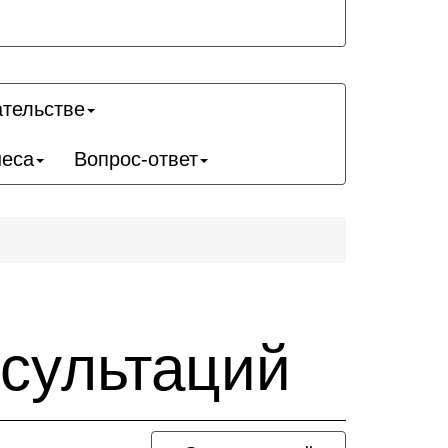
ательстве
неса
Вопрос-ответ
нсультаций