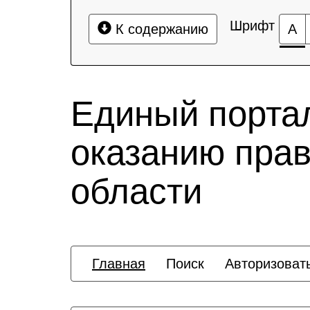
Шрифт
К содержанию
А
Единый порта
оказанию пра
области
Главная
Поиск
Авторизоват