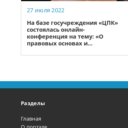
27 июля 2022
На базе госучреждения «ЦПК»
состоялась онлайн-
конференция на тему: «О
правовых основах и
современном состоянии
развития института старост
сельских поселений на
территории Нижегородской
области»
Разделы
Главная
О портале