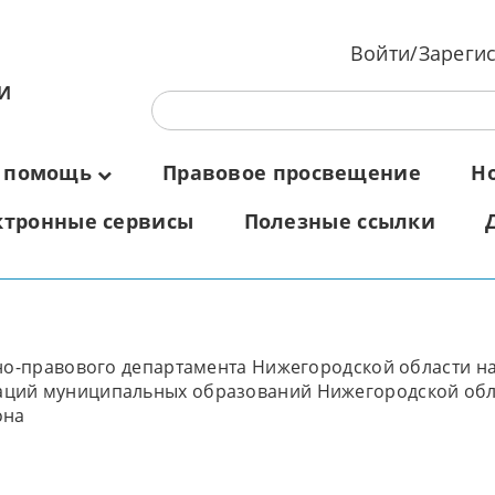
Войти/Зареги
И
 помощь
Правовое просвещение
Н
ктронные сервисы
Полезные ссылки
нно-правового департамента Нижегородской области на
аций муниципальных образований Нижегородской обл
она