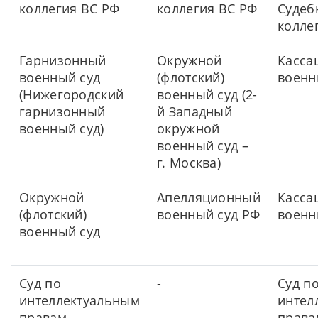
коллегия ВС РФ
коллегия ВС РФ
Судеб
колле
Гарнизонный
Окружной
Касса
военный суд
(флотский)
военн
(Нижегородский
военный суд (2-
гарнизонный
й Западный
военный суд)
окружной
военный суд –
г. Москва)
Окружной
Апелляционный
Касса
(флотский)
военный суд РФ
военн
военный суд
Суд по
-
Суд п
интеллектуальным
интел
правам
права