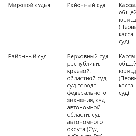
Мировой судья
Районный суд
Касса
обще
юрисд
(Перв
касса
суд)
Районный суд
Верховный суд
Касса
республики,
обще
краевой,
юрисд
областной суд,
(Перв
суд города
касса
федерального
суд)
значения, суд
автономной
области, суд
автономного
округа (Суд