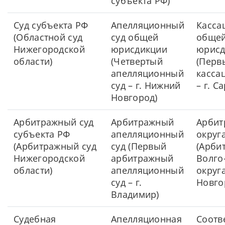
субъекта РФ)
Суд субъекта РФ
Апелляционный
Касса
(Областной суд
суд общей
обще
Нижегородской
юрисдикции
юрисд
области)
(Четвертый
(Перв
апелляционный
касса
суд – г. Нижний
– г. С
Новгород)
Арбитражный суд
Арбитражный
Арбит
субъекта РФ
апелляционный
округ
(Арбитражный суд
суд (Первый
(Арби
Нижегородской
арбитражный
Волго
области)
апелляционный
округа
суд – г.
Новго
Владимир)
Судебная
Апелляционная
Соотв