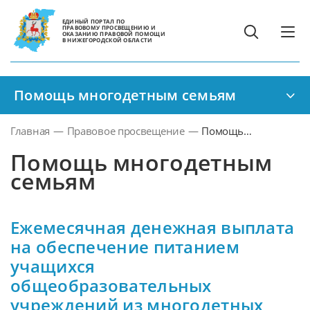
ЕДИНЫЙ ПОРТАЛ ПО
ПРАВОВОМУ ПРОСВЕЩЕНИЮ И
ОКАЗАНИЮ ПРАВОВОЙ ПОМОЩИ
В НИЖЕГОРОДСКОЙ ОБЛАСТИ
Помощь многодетным семьям
Главная
—
Правовое просвещение
—
Помощь
многодетным
Помощь многодетным
семьям
семьям
Ежемесячная денежная выплата
на обеспечение питанием
учащихся
общеобразовательных
учреждений из многодетных