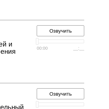
Озвучить
ей и
00:00
__:__
чения
Озвучить
тельный