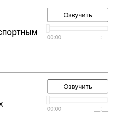
Озвучить
нспортным
00:00
__:__
Озвучить
х
00:00
__:__