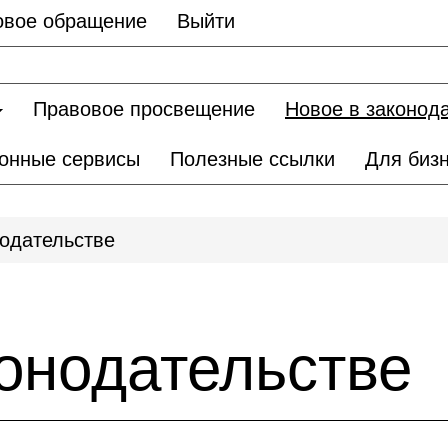
овое обращение
Выйти
Правовое просвещение
Новое в законод
онные сервисы
Полезные ссылки
Для биз
нодательстве
конодательстве