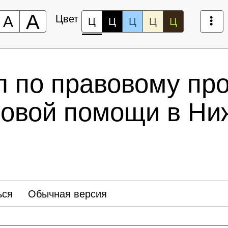
А
А
Цвет
Ц
Ц
Ц
Ц
Ц
л по правовому пр
вовой помощи в Ни
ься
Обычная версия