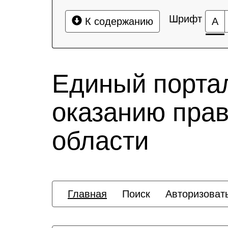
Шрифт
К содержанию
А
Единый порта
оказанию пра
области
Главная
Поиск
Авторизоват