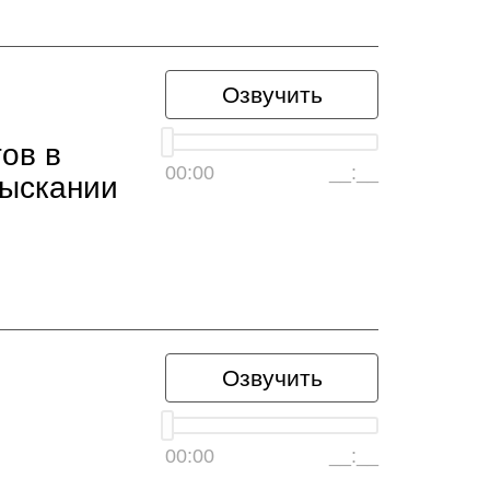
Озвучить
ов в
00:00
__:__
зыскании
Озвучить
00:00
__:__