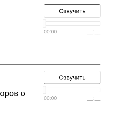
Озвучить
й
00:00
__:__
Озвучить
оров о
00:00
__:__