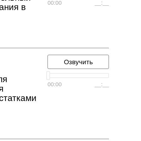
00:00
__:__
ания в
Озвучить
ля
00:00
__:__
я
остатками