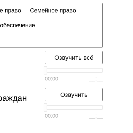
е право
Семейное право
 обеспечение
Озвучить всё
00:00
__:__
Озвучить
граждан
00:00
__:__