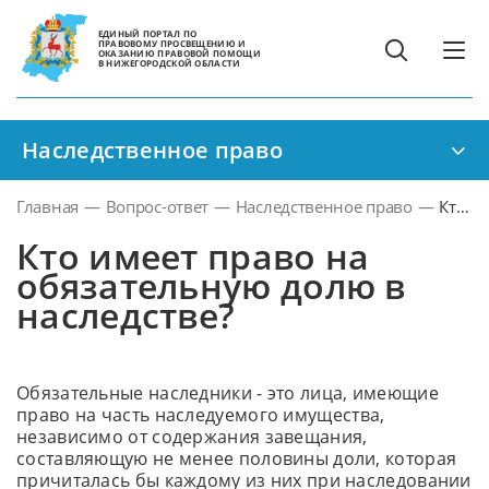
ЕДИНЫЙ ПОРТАЛ ПО
ПРАВОВОМУ ПРОСВЕЩЕНИЮ И
ОКАЗАНИЮ ПРАВОВОЙ ПОМОЩИ
В НИЖЕГОРОДСКОЙ ОБЛАСТИ
Наследственное право
Главная
—
Вопрос-ответ
—
Наследственное право
—
Кто
имеет
Кто имеет право на
право
обязательную долю в
на
наследстве?
обяза
долю
в
насле
Обязательные наследники - это лица, имеющие
право на часть наследуемого имущества,
независимо от содержания завещания,
составляющую не менее половины доли, которая
причиталась бы каждому из них при наследовании