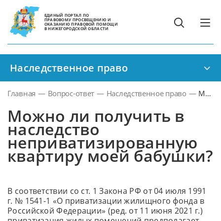
ЕДИНЫЙ ПОРТАЛ ПО
ПРАВОВОМУ ПРОСВЕЩЕНИЮ И
ОКАЗАНИЮ ПРАВОВОЙ ПОМОЩИ
В НИЖЕГОРОДСКОЙ ОБЛАСТИ
Наследственное право
Главная
—
Вопрос-ответ
—
Наследственное право
—
Можн
ли
Можно ли получить в
получ
наследство
в
неприватизированную
насле
квартиру моей бабушки?
непри
кварт
моей
бабуш
В соответствии со ст. 1 Закона РФ от 04 июля 1991
г. № 1541-1 «О приватизации жилищного фонда в
Российской Федерации» (ред. от 11 июня 2021 г.)
приватизация жилых помещений предполагает