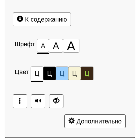
К содержанию
А
Шрифт
А
А
Цвет
Ц
Ц
Ц
Ц
Ц
Дополнительно